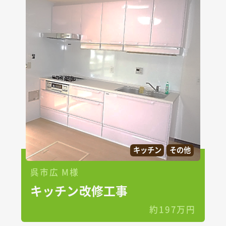
キッチン
その他
呉市広 M様
キッチン改修工事
約197万円