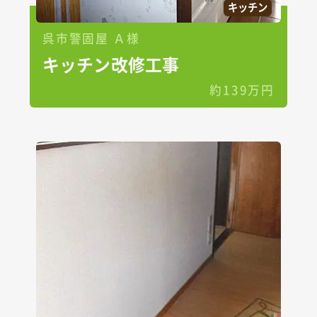
キッチン
呉市警固屋 Ａ様
キッチン改修工事
約139万円