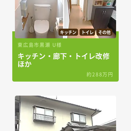
キッチン
トイレ
その他
東広島市黒瀬 U様
キッチン・廊下・トイレ改修
ほか
約288万円