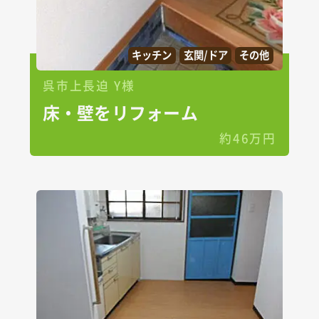
キッチン
玄関/ドア
その他
呉市上長迫 Y様
床・壁をリフォーム
約46万円