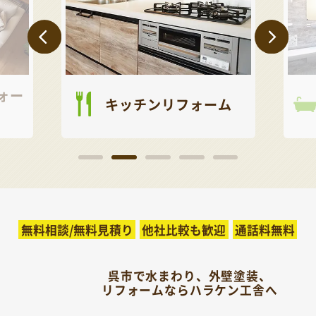
ォー
キッチンリフォーム
無料相談/無料見積り
他社比較も歓迎
通話料無料
呉市で水まわり、外壁塗装、
リフォームならハラケン工舎へ