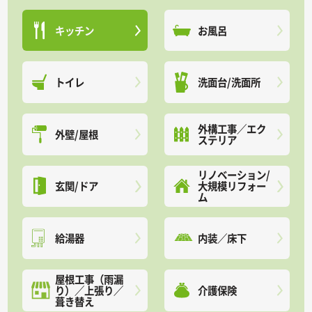
キッチン
お風呂
トイレ
洗面台/洗面所
外構工事／エク
外壁/屋根
ステリア
リノベーション/
玄関/ドア
大規模リフォー
ム
給湯器
内装／床下
屋根工事（雨漏
り）／上張り／
介護保険
葺き替え