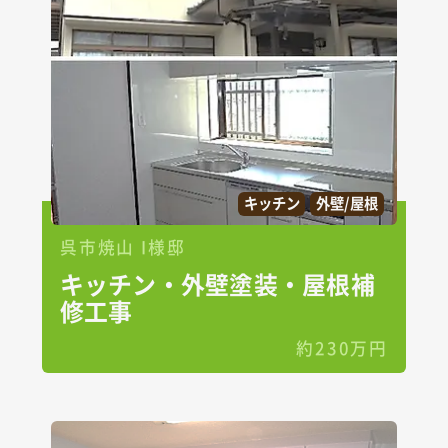
キッチン
外壁/屋根
呉市焼山 I様邸
キッチン・外壁塗装・屋根補
修工事
約230万円