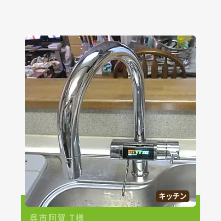
キッチン
呉市阿賀 T様