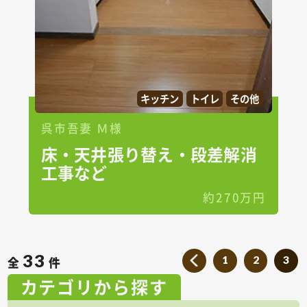
キッチン
トイレ
その他
呉市吾妻 Ｍ様
床・天井張り替え・段差解消
工事など
約270万円
33
1
2
3
全
件
カテゴリから探す