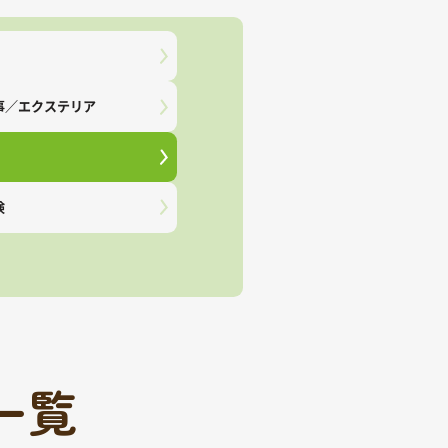
事／エクステリア
険
一覧