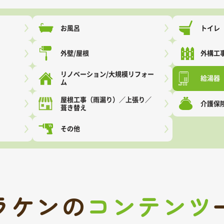
お風呂
トイレ
外壁/屋根
外構工
リノベーション/大規模リフォー
給湯器
ム
屋根工事（雨漏り）／上張り／
介護保
葺き替え
その他
ラケンの
コンテンツ