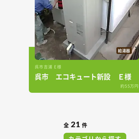
給湯器
呉市吉浦 E様
呉市 エコキュート新設 Ｅ様
約55万円
21
全
件
カテゴリから探す