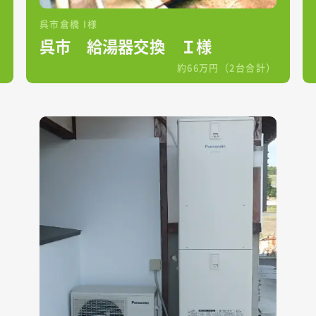
呉市倉橋 I様
呉市 給湯器交換 Ｉ様
約66万円（2台合計）