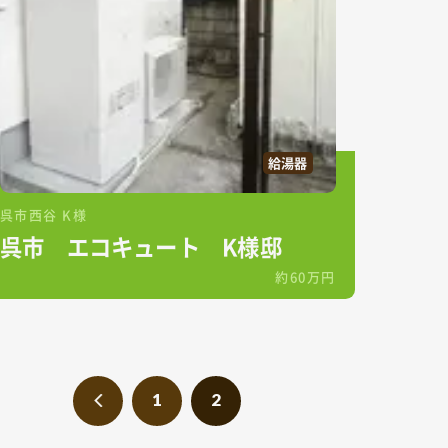
給湯器
呉市西谷 K様
呉市 エコキュート K様邸
約60万円
1
2