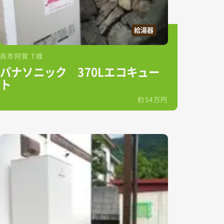
給湯器
呉市阿賀 T様
パナソニック 370Lエコキュー
ト
約54万円