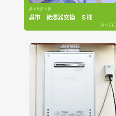
呉市畝原 S様
呉市 給湯器交換 Ｓ様
約22万円