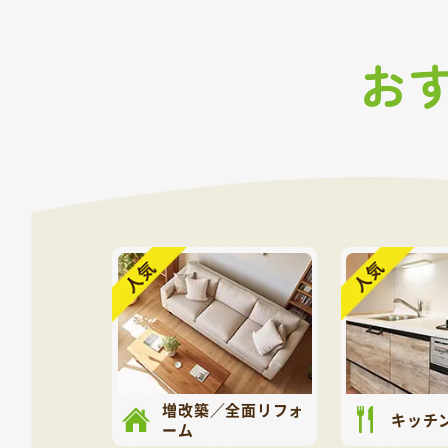
お
増改築／全面リフォ
キッチ
ーム