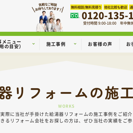
無料相談/無料見積り
他社比較も歓迎
0120-135-
受付時間 9:00-18:00 年中無
事メニュー
施工事例
お客様の声
お
用の目安）
器リフォームの
施
WORKS
、実際に当社が手掛けた給湯器リフォームの施工事例をご紹介
できるリフォーム会社をお探しの方は、ぜひ当社の実績をご参