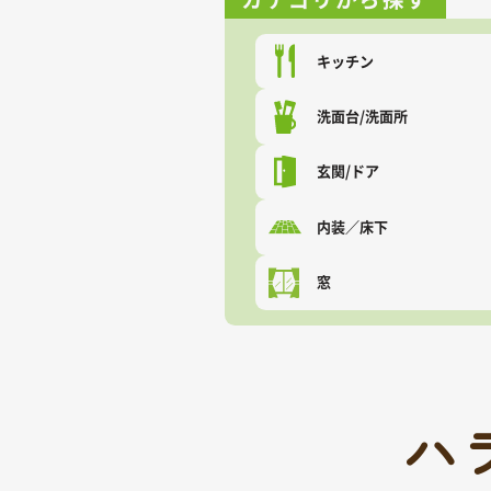
キッチン
洗面台/洗面所
玄関/ドア
内装／床下
窓
ハ