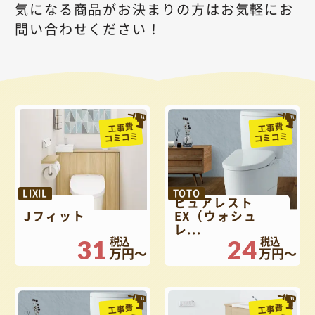
気になる商品がお決まりの方はお気軽にお
問い合わせください！
工事費
工事費
コミコミ
コミコミ
LIXIL
TOTO
ピュアレスト
Jフィット
EX（ウォシュ
レ...
31
24
万円～
万円～
工事費
工事費