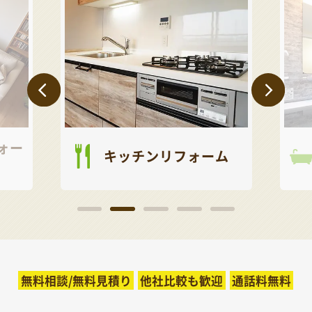
ォー
キッチンリフォーム
無料相談/無料見積り
他社比較も歓迎
通話料無料