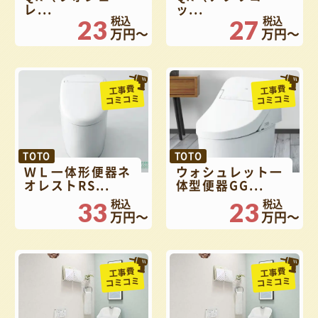
レ...
ッ...
23
27
万円～
万円～
工事費
工事費
コミコミ
コミコミ
TOTO
TOTO
ＷＬ一体形便器ネ
ウォシュレット一
オレストRS...
体型便器GG...
33
23
万円～
万円～
工事費
工事費
コミコミ
コミコミ