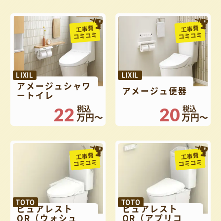
工事費
工事費
コミコミ
コミコミ
LIXIL
LIXIL
アメージュシャワ
アメージュ便器
ートイレ
22
20
万円～
万円～
工事費
工事費
コミコミ
コミコミ
TOTO
TOTO
ピュアレスト
ピュアレスト
QR（ウォシュ
QR（アプリコ