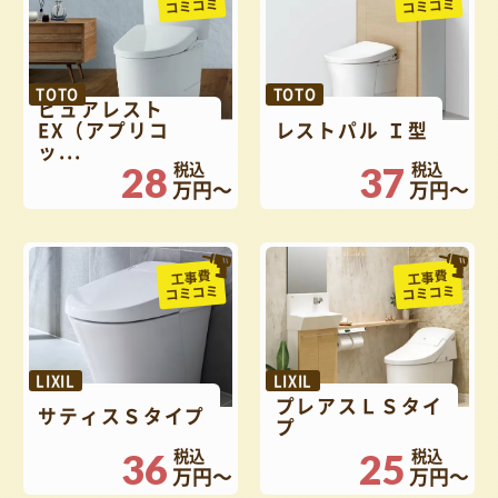
コミコミ
コミコミ
TOTO
TOTO
ピュアレスト
EX（アプリコ
レストパル Ｉ型
ッ...
28
37
万円～
万円～
工事費
工事費
コミコミ
コミコミ
LIXIL
LIXIL
プレアスＬＳタイ
サティスＳタイプ
プ
36
25
万円～
万円～