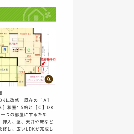
面
LDKに改修 既存の［Ａ］
Ｂ］和室4.5帖と［Ｃ］DK
を一つの部屋にするため
、押入、壁、天井や床など
改修し、広いLDKが完成し