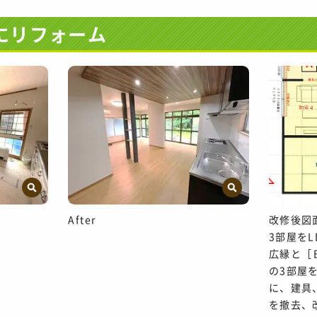
Kにリフォーム
After
改修後図
3部屋を
広縁と［
の3部屋
に、建具
を撤去、