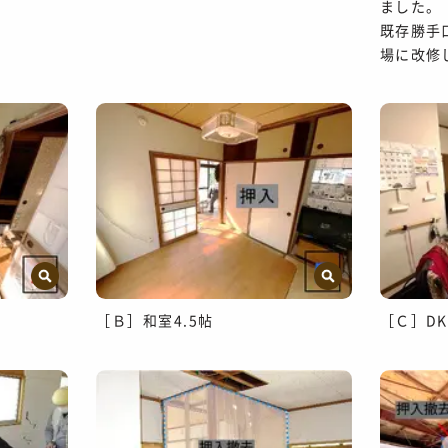
ました。
既存勝手
場に改修
［Ｂ］和室4.5帖
［Ｃ］DK