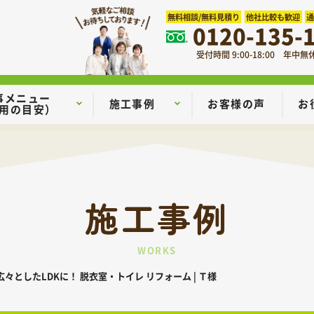
無料相談/無料見積り
他社比較も歓迎
0120-135-
受付時間 9:00-18:00 年中無
事メニュー
施工事例
お客様の声
お
用の目安）
施工事例
WORKS
々としたLDKに！ 脱衣室・トイレ リフォーム | Ｔ様