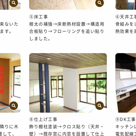
⑤床工事
⑥天井
来ないた
根太の補強→床断熱材設置→構造用
骨組みを
ます。
合板貼り→フローリングを追い貼り
熱効果を
しました。
⑧仕上げ工事
⑨DK工
隣りに木
飾り棚柱塗装→クロス貼り（天井・
キッチン
置して、
壁）→既存窓に内窓を設置して仕上
電気配線