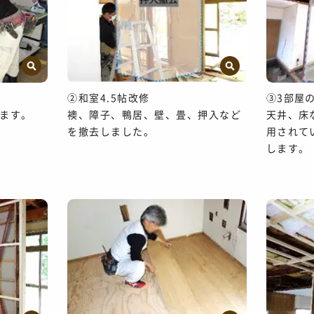
②和室4.5帖改修
③3部屋
ます。
襖、障子、鴨居、壁、畳、押入など
天井、床
を撤去しました。
用されて
します。