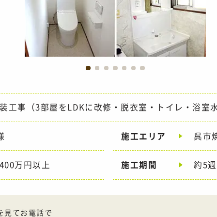
装工事（3部屋をLDKに改修・脱衣室・トイレ・浴室
様
施工エリア
呉市
400万円以上
施工期間
約5
ラシを見てお電話で