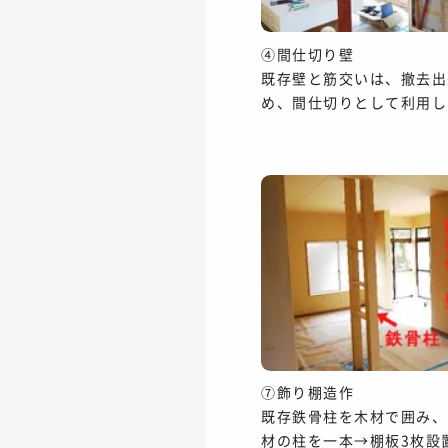
④間仕切り壁
既存壁と筋交いは、撤去出
め、間仕切りとして利用し
⑦飾り棚造作
既存鉄骨柱を木材で囲み、
材の柱を一本→棚板3枚設