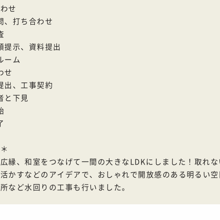
せ
回訪問、打ち合わせ
査
算金額提示、資料提出
ールーム
合わせ
積書提出、工事契約
業者と下見
始
了
ト＊
広縁、和室をつなげて一間の大きなLDKにしました！取れ
て活かすなどのアイデアで、おしゃれで開放感のある明るい空
面所など水回りの工事も行いました。