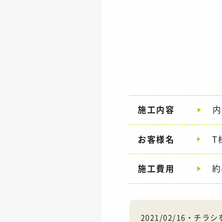
施工内容
内
お客様名
T
施工費用
約
2021/02/16・チ