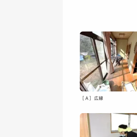
［Ａ］広縁